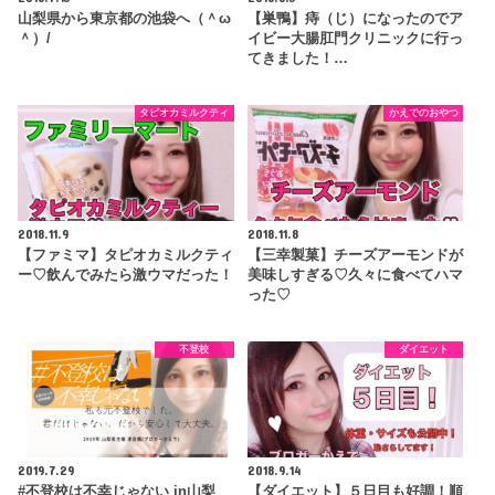
山梨県から東京都の池袋へ（＾ω
【巣鴨】痔（じ）になったのでア
＾）/
イビー大腸肛門クリニックに行っ
てきました！…
タピオカミルクティ
かえでのおやつ
2018.11.9
2018.11.8
【ファミマ】タピオカミルクティ
【三幸製菓】チーズアーモンドが
ー♡飲んでみたら激ウマだった！
美味しすぎる♡久々に食べてハマ
った♡
不登校
ダイエット
2019.7.29
2018.9.14
#不登校は不幸じゃない in山梨
【ダイエット】５日目も好調！順