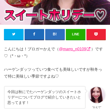
LINE
こんにちは！ブロガーかえで（
@marro_n0109
）です
♡（*・ω・*）
ハーゲンダッツっていつ食べても美味しいですが秋冬っ
て特に美味しい季節ですよね♡
今回は秋にでたハーゲンダッツのスイートホ
リデーについてブログで紹介していきたいと
思ってます！
“かえで”