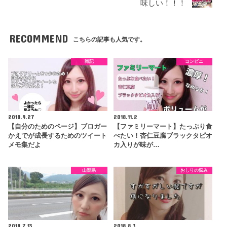
味しい！！！
RECOMMEND
こちらの記事も人気です。
雑記
コンビニ
2018.9.27
2018.11.2
【自分のためのページ】ブロガー
【ファミリーマート】たっぷり食
かえでが成長するためのツイート
べたい！杏仁豆腐ブラックタピオ
メモ集だよ
カ入りが味が…
山梨県
おしりの悩み
2018.7.13
2018.8.3