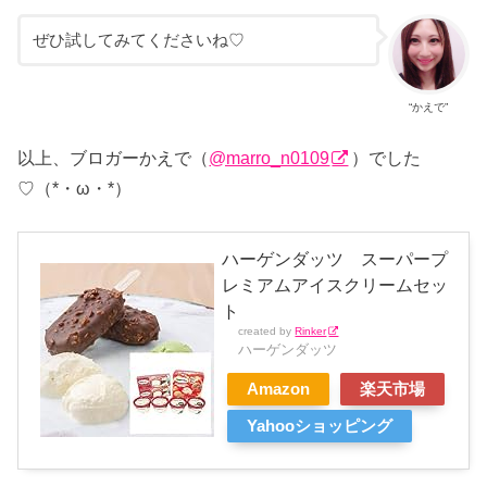
ぜひ試してみてくださいね♡
“かえで”
以上、ブロガーかえで（
@marro_n0109
）でした
♡（*・ω・*）
ハーゲンダッツ スーパープ
レミアムアイスクリームセッ
ト
created by
Rinker
ハーゲンダッツ
Amazon
楽天市場
Yahooショッピング