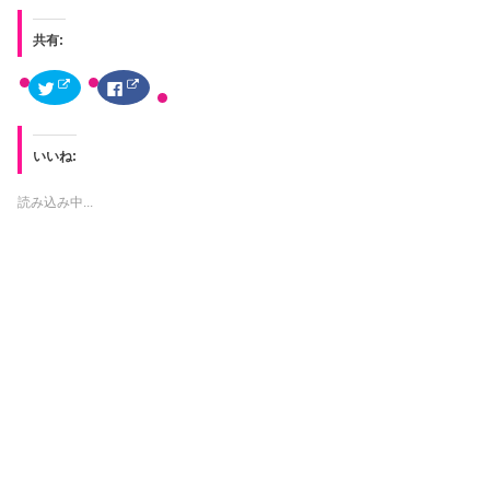
共有:
ク
F
リ
a
ッ
c
ク
e
し
b
て
o
いいね:
T
o
w
k
i
で
t
共
読み込み中...
t
有
e
す
r
る
で
に
共
は
有
ク
(
リ
新
ッ
し
ク
い
し
ウ
て
ィ
く
ン
だ
ド
さ
ウ
い
で
(
開
新
き
し
ま
い
す
ウ
)
ィ