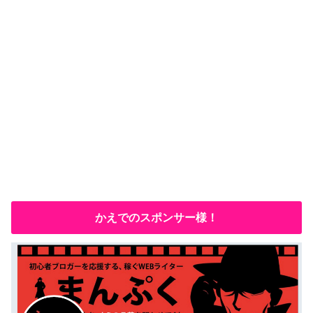
ン
ド
ウ
で
開
き
ま
す
)
かえでのスポンサー様！