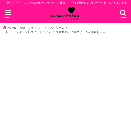
「ばっくぱっくのなかみはいちごだけ」を運営している超絶美女ブロガーかえでのブログです
menu
search
HOME
かえでのおやつ
アイスクリーム
【ハーゲンダッツ】スイートホリデー♡3種類のアイスクリームが美味しい♡