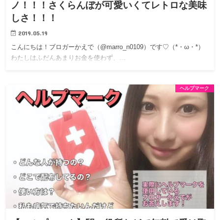
ノ！！！さくらんぼが可愛いくてレトロな美味
しさ！！！
2019.05.19
こんにちは！ブロガーかえで（@marro_n0109）です♡（*・ω・*）
わたしはふだんあまりお金を使わず、…
ヘルプマーク