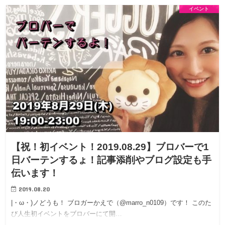
イベント
【祝！初イベント！2019.08.29】ブロバーで1
日バーテンするょ！記事添削やブログ設定も手
伝います！
2019.08.20
|・ω・)ノどうも！ ブロガーかえで（@marro_n0109）です！ このた
び人生初イベントをブロバーにて開…