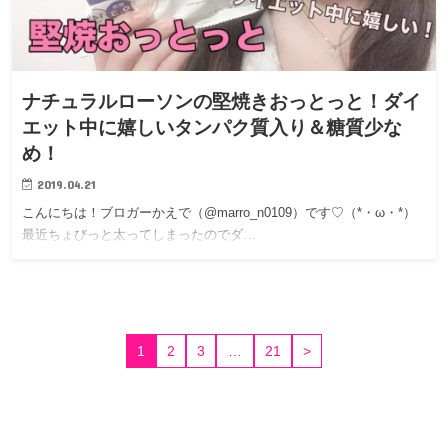
ナチュラルローソンの堅焼きおっとっと！ダイ
エット中に嬉しいタンパク質入り＆糖質少な
め！
2019.04.21
こんにちは！ブロガーかえで（@marro_n0109）です♡（*・ω・*）
最近ちょびっと太ってしまったのでダ…
1
2
3
…
21
>