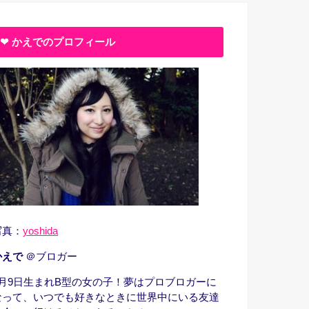
❤︎ かえでのプロフィール
写真：
yoshida
かえで
＠ブロガー
1月9日生まれB型の女の子！夢はプロブロガーに
なって、いつでも好きなときに世界中にいる友達