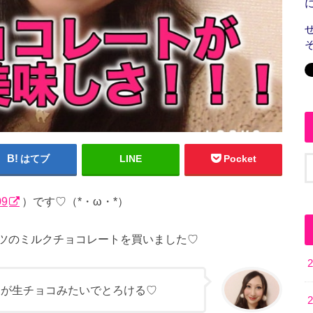
はてブ
LINE
Pocket
09
）です♡（*・ω・*）
ツのミルクチョコレートを買いました♡
中が生チョコみたいでとろける♡