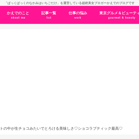
「ばっくぱっくのなかみはいちごだけ」を運営している超絶美女ブロガーかえでのブログです
かえでのこと
記事一覧
仕事の悩み
東京グルメ＆ビューテ
about me
list
work
gourmet & beauty
トの中が生チョコみたいでとろける美味しさ♡ショコラブティック最高♡