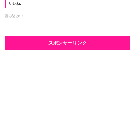
て
o
いいね:
T
o
w
k
i
で
t
共
読み込み中...
t
有
e
す
r
る
で
に
共
は
有
ク
(
リ
スポンサーリンク
新
ッ
し
ク
い
し
ウ
て
ィ
く
ン
だ
ド
さ
ウ
い
で
(
開
新
き
し
ま
い
す
ウ
)
ィ
ン
ド
ウ
で
開
き
ま
す
)