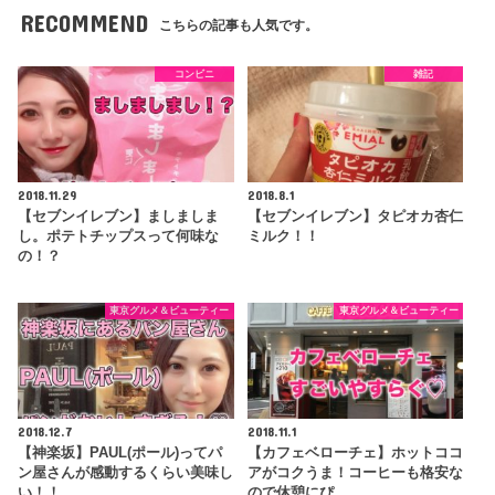
RECOMMEND
こちらの記事も人気です。
コンビニ
雑記
2018.11.29
2018.8.1
【セブンイレブン】ましましま
【セブンイレブン】タピオカ杏仁
し。ポテトチップスって何味な
ミルク！！
の！？
東京グルメ＆ビューティー
東京グルメ＆ビューティー
2018.12.7
2018.11.1
【神楽坂】PAUL(ポール)ってパ
【カフェベローチェ】ホットココ
ン屋さんが感動するくらい美味し
アがコクうま！コーヒーも格安な
い！！
ので休憩にぴ…