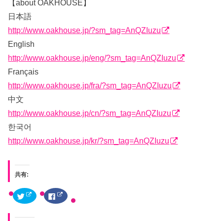
【about OAKHOUSE】
日本語
http://www.oakhouse.jp/?sm_tag=AnQZIuzu
English
http://www.oakhouse.jp/eng/?sm_tag=AnQZIuzu
Français
http://www.oakhouse.jp/fra/?sm_tag=AnQZIuzu
中文
http://www.oakhouse.jp/cn/?sm_tag=AnQZIuzu
한국어
http://www.oakhouse.jp/kr/?sm_tag=AnQZIuzu
共有:
ク
F
リ
a
ッ
c
ク
e
し
b