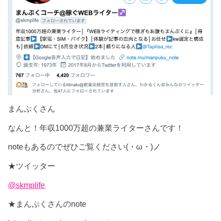
まんぷくさん
なんと！年収
1000
万超の兼業ライターさんです！
note
もあるのでぜひご覧ください(・
ω
・)ノ
★
ツイッター
@skmplife
★
まんぷくさんの
note