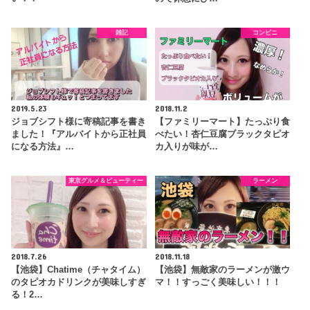
雑記
コンビニ
2019.5.23
2018.11.2
ジョブシフト様に寄稿記事を書き
【ファミリーマート】たっぷり食
ました！『アルバイトから正社員
べたい！杏仁豆腐ブラックタピオ
になる方法』…
カ入りが味が…
東京グルメ＆ビューティー
ラーメン
2018.7.26
2018.11.18
【池袋】Chatime（チャタイム）
【池袋】無敵家のラーメンが激ウ
のタピオカドリンクが美味しすぎ
マ！！すっごく美味しい！！！
る！2…