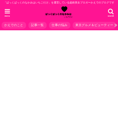
「ばっくぱっくのなかみはいちごだけ」を運営している超絶美女ブロガーかえでのブログです
menu
search
かえでのこと
記事一覧
仕事の悩み
東京グルメ＆ビューティー