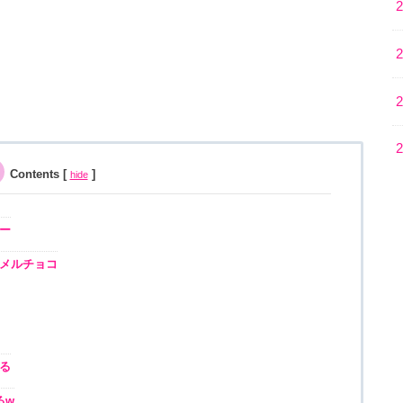
Contents
[
]
hide
ー
メルチョコ
る
るw