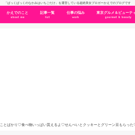
「ばっくぱっくのなかみはいちごだけ」を運営している超絶美女ブロガーかえでのブログです
かえでのこと
記事一覧
仕事の悩み
東京グルメ＆ビューテ
about me
list
work
gourmet & beauty
ことばかり♡食べ物いっぱい貰えるよ♡せんべいとクッキーとグリーン豆もらった