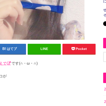
はてブ
LINE
Pocket
えで
です(∩・ω・∩)
コが