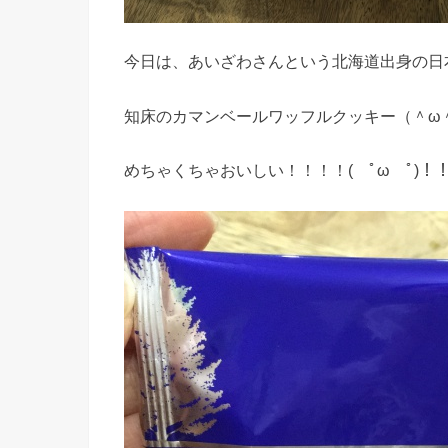
今日は、あいざわさんという北海道出身の日
知床のカマンベールワッフルクッキー（＾
ω
めちゃくちゃおいしい！！！！( ﾟ
ω
ﾟ)！