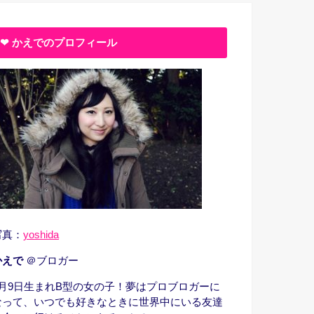
❤︎ かえでのプロフィール
写真：
yoshida
かえで
＠ブロガー
1月9日生まれB型の女の子！夢はプロブロガーに
なって、いつでも好きなときに世界中にいる友達